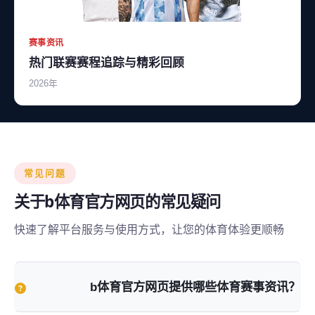
赛事资讯
热门联赛赛程追踪与精彩回顾
2026年
常见问题
关于b体育官方网页的常见疑问
快速了解平台服务与使用方式，让您的体育体验更顺畅
b体育官方网页提供哪些体育赛事资讯？