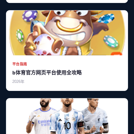
平台指南
b体育官方网页平台使用全攻略
2026年