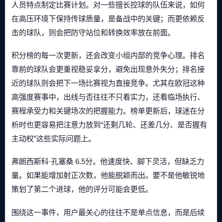
人员特点制定比赛计划。对一些擅长控球的队伍来说，如何
在高压环境下保持传球质量，是备战中的关键；而更依赖反
击的球队，则会把防守站位和转换效率放在前面。
积分榜的每一次更新，还会改变小组内部的竞争心理。排名
靠前的球队会更重视稳妥拿分，避免出现意外失分；排名接
近的球队则会把下一场比赛视为直接竞争。尤其在欧冠这种
高强度赛事中，出线与否往往不只看实力，还看临场执行、
赛程承受力和关键场次的把握能力。榜单更新后，球迷在分
析时也更容易把注意力放到“还剩几轮、还差几分、是否握有
主动权”这些实际问题上。
弗朗西斯科·孔塞桑 6.5分。他速度快、脚下灵活，但缺乏力
量。如果能增加射正次数，他能脱颖而出。要不是他敏锐地
策划了第二个进球，他的评分可能会更低。
围绕这一事件，用户最关心的往往不是单点信息，而是后续