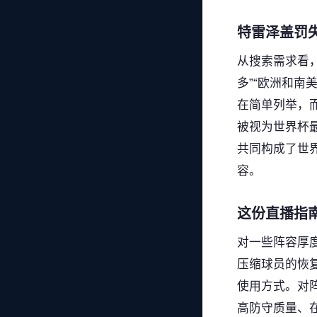
特雷泽盖罚
从搜索需求看
多”“欧洲和南
在简单列举，
被视为世界杯
共同构成了世
容。
这份直播指
对一些阵容厚
压缩球员的恢
使用方式。对
高防守质量、