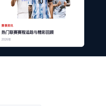
赛事资讯
热门联赛赛程追踪与精彩回顾
2026年