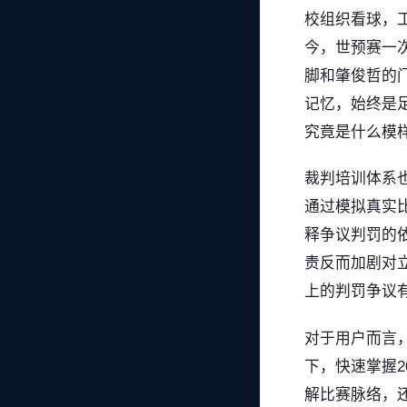
校组织看球，
今，世预赛一
脚和肇俊哲的
记忆，始终是
究竟是什么模
裁判培训体系
通过模拟真实
释争议判罚的
责反而加剧对
上的判罚争议
对于用户而言
下，快速掌握
解比赛脉络，