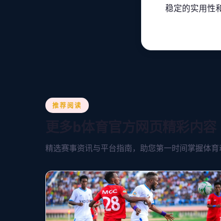
稳定的实用性
推荐阅读
更多b体育官方网页精彩内容
精选赛事资讯与平台指南，助您第一时间掌握体育