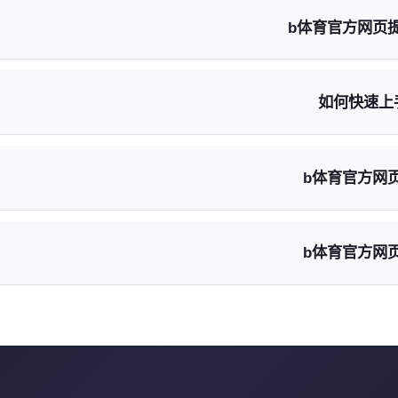
b体育官方网页
如何快速上
b体育官方网
b体育官方网