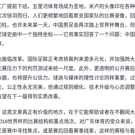
工厂提前下班。五里河体育场成为圣地，米卢的头像印在各种
次次铩羽而归，人们更频繁地回看那支国家队的比赛录像，回
门柱。也许未来某一天，中国男足会再次踏上世界杯舞台，但2
足球史册中一个独特坐标——它用事实回答了一个问题：中国
样。
也面临改革。国际足联正考虑将裁判来源多元化，并加强跨大
比赛压力下的判罚测试来统一尺度。此外，更透明的公开赛后
依据，也将提升公信力。球迷与媒体的理性讨论同样重要，过
立。公正性永无完美，但通过规则细化、技术升级与心态调整
有望在下一届得到实质改善。
，这类文章真正有价值的地方，在于它能帮助读者在不翻阅大
2018世界杯的比赛结构和重点场次。对广东体育的受众来说
还是赛中寻找焦点，或是赛后回看赛事线索，这样的赛程与看